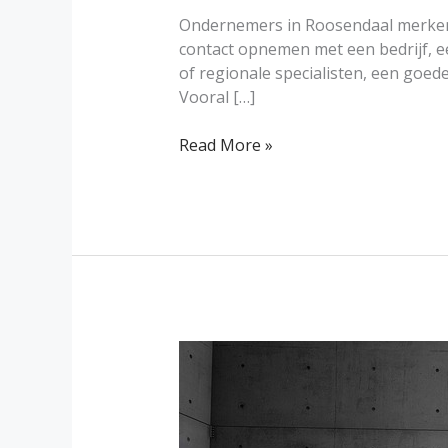
Ondernemers in Roosendaal merken d
contact opnemen met een bedrijf, e
of regionale specialisten, een goed
Vooral […]
Read More »
Het
belang
van
een