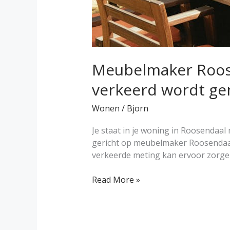
gemeten?
Meubelmaker Roose
verkeerd wordt g
Wonen
/
Bjorn
Je staat in je woning in Roosendaa
gericht op meubelmaker Roosendaal 
verkeerde meting kan ervoor zorgen 
Read More »