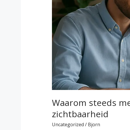
online
zichtbaarheid
Waarom steeds mee
zichtbaarheid
Uncategorized
/
Bjorn