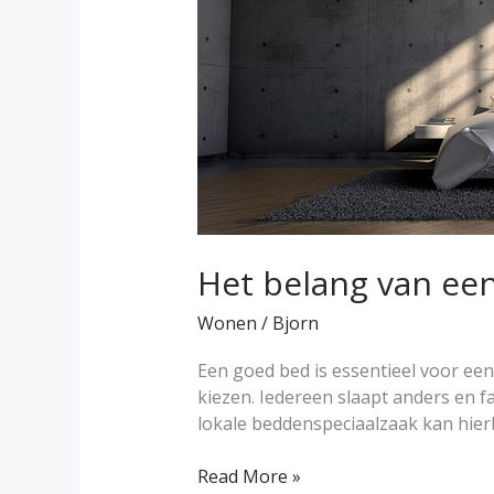
lokale
beddenspeciaalzaak
Het belang van ee
Wonen
/
Bjorn
Een goed bed is essentieel voor een
kiezen. Iedereen slaapt anders en 
lokale beddenspeciaalzaak kan hierbi
Read More »